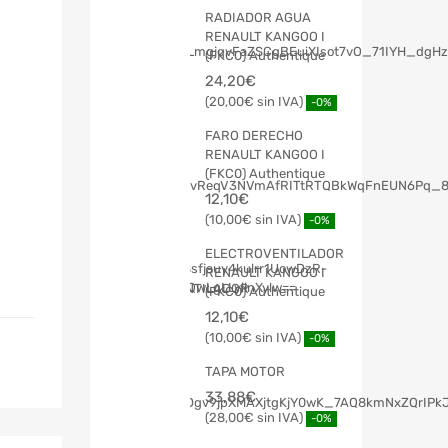
RADIADOR AGUA
RENAULT KANGOO I
(FKC0) Authentique
24,20
€
20,00
€
-0%
FARO DERECHO
RENAULT KANGOO I
(FKC0) Authentique
12,10
€
10,00
€
-0%
ELECTROVENTILADOR
RENAULT KANGOO I
(FKC0) Authentique
12,10
€
10,00
€
-0%
TAPA MOTOR
33,88
€
28,00
€
-0%