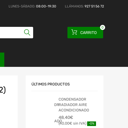
LUNES-SÁBADO:
08:00-19:30
LLÁMANOS:
927 51 56 72
0
CARRITO
ÚLTIMOS PRODUCTOS
2)
CONDENSADOR
RADIADOR AIRE
ACONDICIONADO
48,40
€
40,00
€
-0%