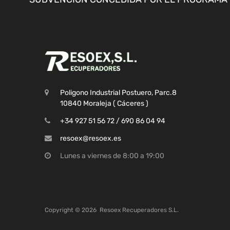
Poligono Industrial Postuero, Parc.8
10840 Moraleja ( Cáceres )
+34 927 51 56 72 / 690 86 04 94
resoex@resoex.es
Lunes a viernes de 8:00 a 19:00
Copyright ©
2026
Resoex Recuperadores S.L.