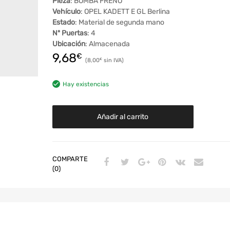
Pieza
: BOMBA FRENO
Vehículo
: OPEL KADETT E GL Berlina
Estado
: Material de segunda mano
Nº Puertas
: 4
Ubicación
: Almacenada
9,68
€
8,00
€
Hay existencias
Añadir al carrito
COMPARTE
(0)