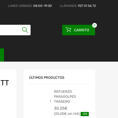
LUNES-SÁBADO:
08:00-19:30
LLÁMANOS:
927 51 56 72
0
CARRITO
ÚLTIMOS PRODUCTOS
ETT
REFUERZO
PARAGOLPES
TRASERO
30,25
€
25,00
€
-0%