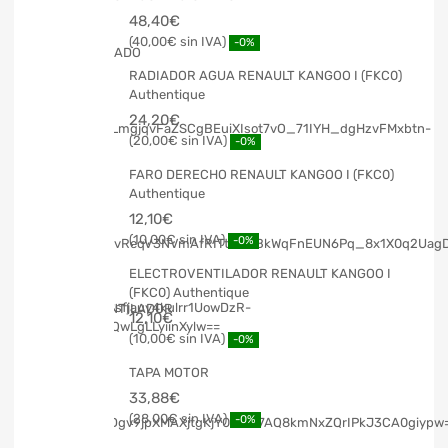
48,40
€
40,00
€
-0%
RADIADOR AGUA RENAULT KANGOO I (FKC0)
Authentique
24,20
€
20,00
€
-0%
FARO DERECHO RENAULT KANGOO I (FKC0)
Authentique
12,10
€
10,00
€
-0%
ELECTROVENTILADOR RENAULT KANGOO I
(FKC0) Authentique
12,10
€
10,00
€
-0%
TAPA MOTOR
33,88
€
28,00
€
-0%