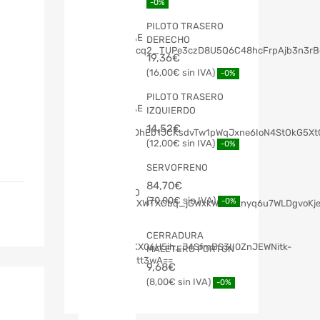
-0%
PILOTO TRASERO
DERECHO
19,36
€
16,00
€
-0%
PILOTO TRASERO
IZQUIERDO
14,52
€
12,00
€
-0%
SERVOFRENO
84,70
€
70,00
€
-0%
CERRADURA
MALETERO PORTON
9,68
€
8,00
€
-0%