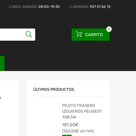
LUNES-SÁBADO:
08:00-19:30
LLÁMANOS:
927 51 56 72
0
CARRITO
ÚLTIMOS PRODUCTOS
A
PILOTO TRASERO
IZQUIERDO PEUGEOT
308 SW
181,50
€
150,00
€