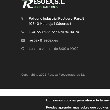
Poligono Industrial Postuero, Parc.8
10840 Moraleja ( Cáceres )
+34 927 51 56 72 / 690 86 04 94
resoex@resoex.es
Lunes a viernes de 8:00 a 19:00
Copyright ©
2026
Resoex Recuperadores S.L.
Utilizamos cookies para ofrecerte la mej
Puedes aprender más sobre qué cookies u