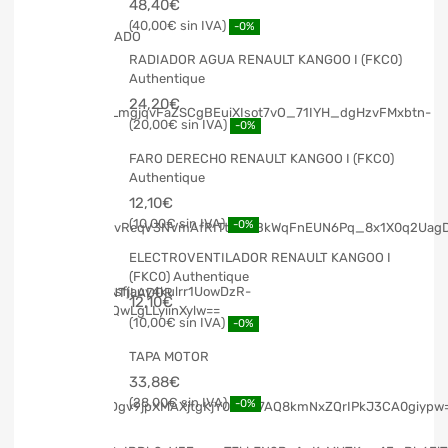
48,40
€
40,00
€
-0%
RADIADOR AGUA RENAULT KANGOO I (FKC0)
Authentique
24,20
€
20,00
€
-0%
FARO DERECHO RENAULT KANGOO I (FKC0)
Authentique
12,10
€
10,00
€
-0%
ELECTROVENTILADOR RENAULT KANGOO I
(FKC0) Authentique
12,10
€
10,00
€
-0%
TAPA MOTOR
33,88
€
28,00
€
-0%