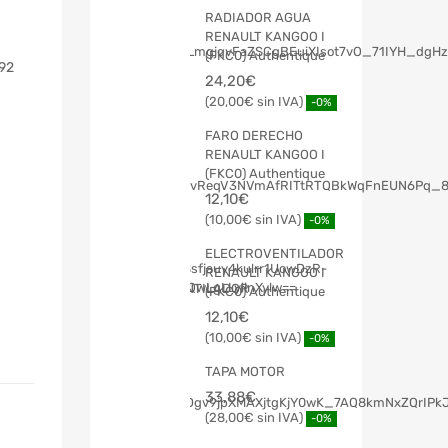
RADIADOR AGUA
RENAULT KANGOO I
(FKC0) Authentique
92
24,20
€
20,00
€
-0%
FARO DERECHO
RENAULT KANGOO I
(FKC0) Authentique
12,10
€
10,00
€
-0%
ELECTROVENTILADOR
RENAULT KANGOO I
(FKC0) Authentique
12,10
€
10,00
€
-0%
TAPA MOTOR
33,88
€
28,00
€
-0%