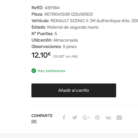
RefID
: 459184
Pieza
: RETROVISOR IZQUIERDO
Vehículo
: RENAULT SCENIC II JM Authentique Año: 2
Estado
: Material de segunda mano
Nº Puertas
: 5
Ubicación
: Almacenada
Observaciones
: 5 pines
12,10
€
10,00
€
Hay existencias
Añadir al carrito
COMPARTE
(0)