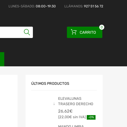
LUNES-SÁBADO:
08:00-19:30
LLÁMANOS:
927 51 56 72
0
CARRITO
ÚLTIMOS PRODUCTOS
ELEVALUNAS
TRASERO DERECHO
26,62
€
22,00
€
-0%
MANDO LIMPIA