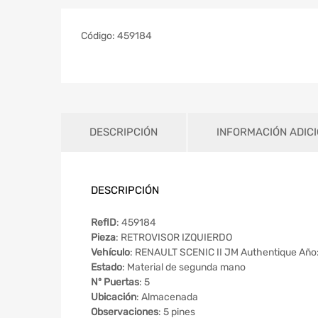
Código:
459184
DESCRIPCIÓN
INFORMACIÓN ADIC
DESCRIPCIÓN
RefID
: 459184
Pieza
: RETROVISOR IZQUIERDO
Vehículo
: RENAULT SCENIC II JM Authentique Año
Estado
: Material de segunda mano
Nº Puertas
: 5
Ubicación
: Almacenada
Observaciones
: 5 pines