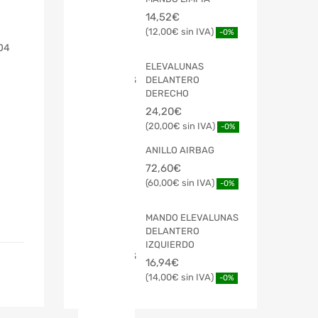
14,52
€
12,00
€
-0%
004
ELEVALUNAS
DELANTERO
DERECHO
24,20
€
20,00
€
-0%
ANILLO AIRBAG
72,60
€
60,00
€
-0%
MANDO ELEVALUNAS
DELANTERO
IZQUIERDO
16,94
€
14,00
€
-0%