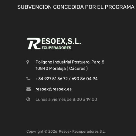
SUBVENCION CONCEDIDA POR EL PROGRAMA «
Poligono Industrial Postuero, Parc.8
10840 Moraleja ( Cáceres )
+34 927 51 56 72 / 690 86 04 94
resoex@resoex.es
Lunes a viernes de 8:00 a 19:00
Copyright ©
2026
Resoex Recuperadores S.L.