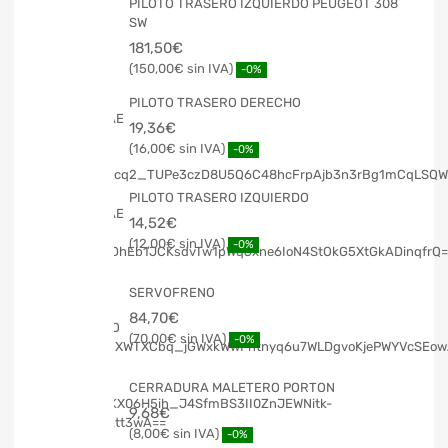
PILOTO TRASERO IZQUIERDO PEUGEOT 308
SW
181,50
€
150,00
€
-0%
PILOTO TRASERO DERECHO
19,36
€
16,00
€
-0%
PILOTO TRASERO IZQUIERDO
14,52
€
12,00
€
-0%
SERVOFRENO
84,70
€
70,00
€
-0%
CERRADURA MALETERO PORTON
9,68
€
8,00
€
-0%