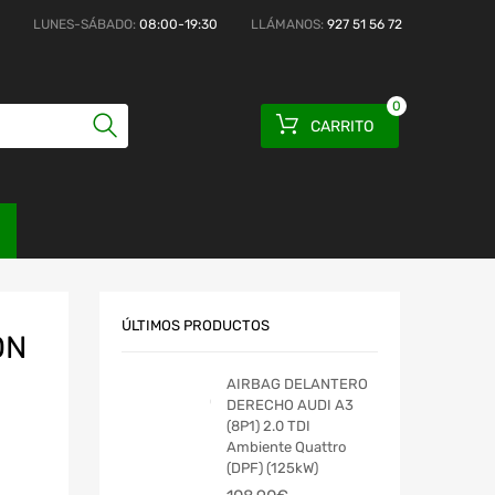
LUNES-SÁBADO:
08:00-19:30
LLÁMANOS:
927 51 56 72
0
CARRITO
ÚLTIMOS PRODUCTOS
ON
AIRBAG DELANTERO
DERECHO AUDI A3
(8P1) 2.0 TDI
Ambiente Quattro
(DPF) (125kW)