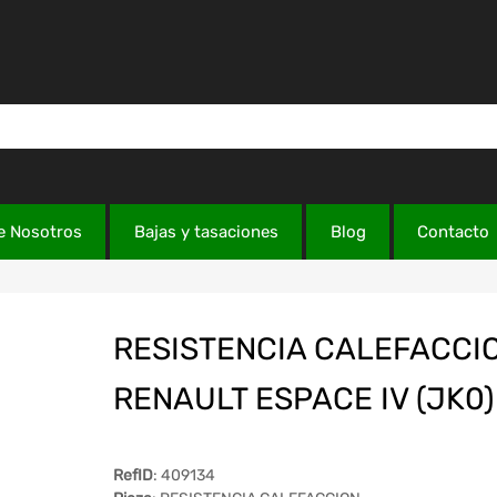
e Nosotros
Bajas y tasaciones
Blog
Contacto
RESISTENCIA CALEFACCI
RENAULT ESPACE IV (JK0)
RefID
: 409134