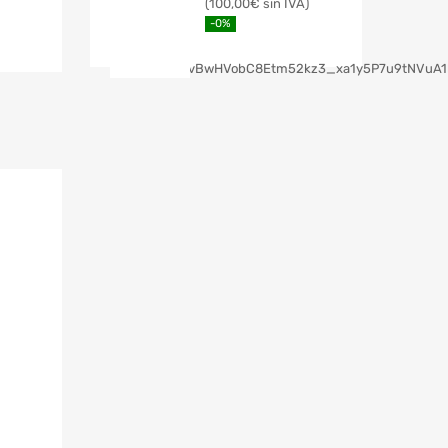
100,00
€
-0%