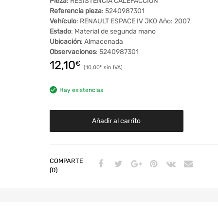
Pieza
: RESISTENCIA CALEFACCION
Referencia pieza
: 5240987301
Vehículo
: RENAULT ESPACE IV JK0 Año: 2007
Estado
: Material de segunda mano
Ubicación
: Almacenada
Observaciones
: 5240987301
12,10
€
10,00
€
Hay existencias
Añadir al carrito
COMPARTE
(0)