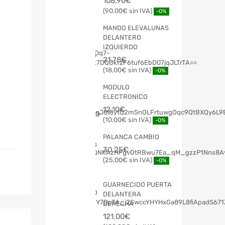
108,90
€
90,00
€
-0%
MANDO ELEVALUNAS
DELANTERO
IZQUIERDO
21,78
€
18,00
€
-0%
MODULO
ELECTRONICO
12,10
€
10,00
€
-0%
PALANCA CAMBIO
30,25
€
25,00
€
-0%
GUARNECIDO PUERTA
DELANTERA
DERECHA
121,00
€