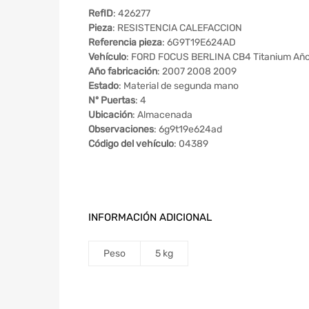
RefID
: 426277
Pieza
: RESISTENCIA CALEFACCION
Referencia pieza
: 6G9T19E624AD
Vehículo
: FORD FOCUS BERLINA CB4 Titanium Añ
Año fabricación
: 2007 2008 2009
Estado
: Material de segunda mano
Nº Puertas
: 4
Ubicación
: Almacenada
Observaciones
: 6g9t19e624ad
Código del vehículo
: 04389
INFORMACIÓN ADICIONAL
Peso
5 kg