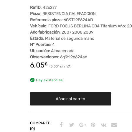
RefID
: 426277
Pieza
: RESISTENCIA CALEFACCION
Referencia pieza
: 6G9T19E624AD
Vehículo
: FORD FOCUS BERLINA CB4 Titanium Año: 2
Año fabricación
: 2007 2008 2009
Estado
: Material de segunda mano
Nº Puertas
: 4
Ubicación
: Almacenada
Observaciones
: 6g9t19e624ad
6,05
€
5,00
€
Hay existencias
Añadir al carrito
COMPARTE
(0)