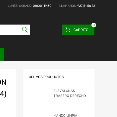
LUNES-SÁBADO:
08:00-19:30
LLÁMANOS:
927 51 56 72
0
CARRITO
ÚLTIMOS PRODUCTOS
ON
ELEVALUNAS
4)
TRASERO DERECHO
MANDO LIMPIA