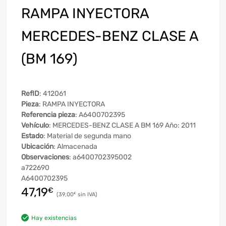
RAMPA INYECTORA
MERCEDES-BENZ CLASE A
(BM 169)
RefID
: 412061
Pieza
: RAMPA INYECTORA
Referencia pieza
: A6400702395
Vehículo
: MERCEDES-BENZ CLASE A BM 169 Año: 2011
Estado
: Material de segunda mano
Ubicación
: Almacenada
Observaciones
: a6400702395002
a722690
A6400702395
47,19
€
39,00
€
Hay existencias