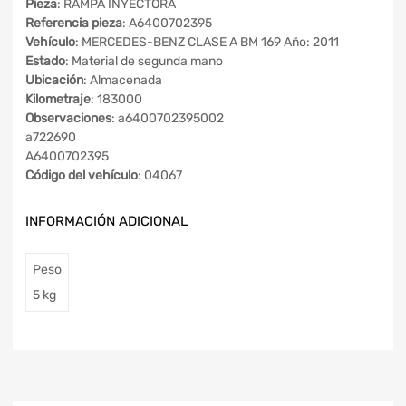
Pieza
: RAMPA INYECTORA
Referencia pieza
: A6400702395
Vehículo
: MERCEDES-BENZ CLASE A BM 169 Año: 2011
Estado
: Material de segunda mano
Ubicación
: Almacenada
Kilometraje
: 183000
Observaciones
: a6400702395002
a722690
A6400702395
Código del vehículo
: 04067
INFORMACIÓN ADICIONAL
Peso
5 kg