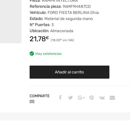
Pieza
: RAMPA INYECTORA
Referencia pieza
: 96MF9H487CD
Vehículo
: FORD FIESTA BERLINA Ghia
Estado
: Material de segunda mano
Nº Puertas
: 3
Ubicación
: Almacenada
21,78
€
18,00
€
Hay existencias
Añadir al carrito
COMPARTE
(0)