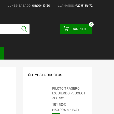
LUNES-SÁBADO:
08:00-19:30
LLÁMANOS:
927 51 56 72
0
CARRITO
ÚLTIMOS PRODUCTOS
PILOTO TRASERO
IZQUIERDO PEUGEOT
308 SW
181,50
€
150,00
€