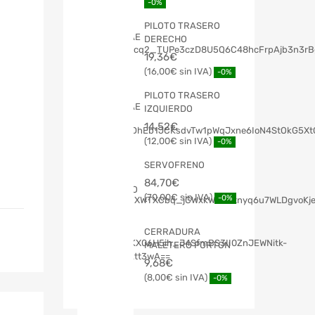
-0%
PILOTO TRASERO
DERECHO
19,36
€
16,00
€
-0%
PILOTO TRASERO
IZQUIERDO
14,52
€
12,00
€
-0%
SERVOFRENO
84,70
€
70,00
€
-0%
CERRADURA
MALETERO PORTON
9,68
€
8,00
€
-0%