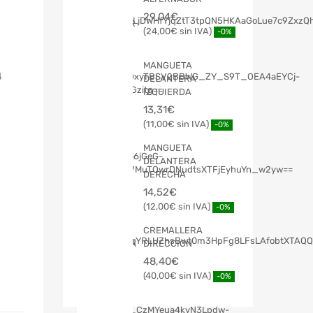
29,04
€
24,00
€
-0%
MANGUETA
4
DELANTERA
IZQUIERDA
13,31
€
11,00
€
-0%
MANGUETA
DELANTERA
DERECHA
14,52
€
12,00
€
-0%
CREMALLERA
DIRECCION
48,40
€
40,00
€
-0%