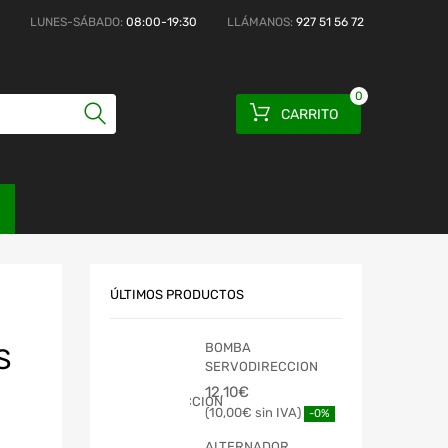
LUNES-SÁBADO:
08:00-19:30
LLÁMANOS:
927 51 56 72
0
CARRITO
ÚLTIMOS PRODUCTOS
BOMBA
S
SERVODIRECCION
12,10
€
10,00
€
-0%
ALTERNADOR