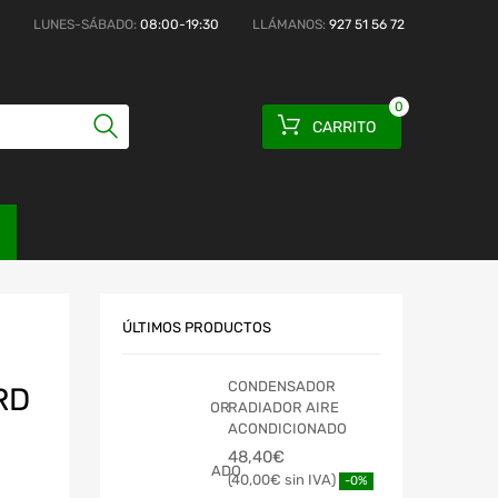
LUNES-SÁBADO:
08:00-19:30
LLÁMANOS:
927 51 56 72
0
CARRITO
ÚLTIMOS PRODUCTOS
CONDENSADOR
RD
RADIADOR AIRE
ACONDICIONADO
48,40
€
40,00
€
-0%