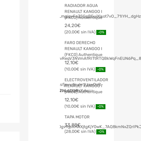
RADIADOR AGUA
RENAULT KANGOO I
(FKC0) Authentique
24,20
€
20,00
€
-0%
FARO DERECHO
RENAULT KANGOO I
(FKC0) Authentique
12,10
€
10,00
€
-0%
ELECTROVENTILADOR
RENAULT KANGOO I
(FKC0) Authentique
12,10
€
10,00
€
-0%
TAPA MOTOR
33,88
€
28,00
€
-0%