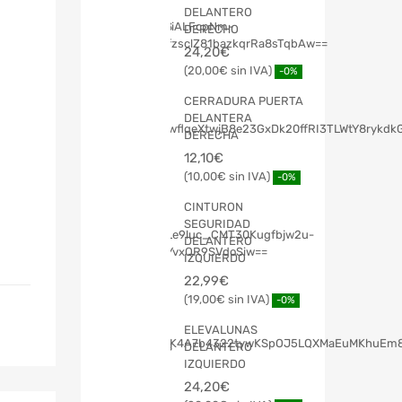
DELANTERO
DERECHO
24,20
€
20,00
€
-0%
CERRADURA PUERTA
DELANTERA
DERECHA
12,10
€
10,00
€
-0%
CINTURON
SEGURIDAD
DELANTERO
IZQUIERDO
22,99
€
19,00
€
-0%
ELEVALUNAS
DELANTERO
IZQUIERDO
24,20
€