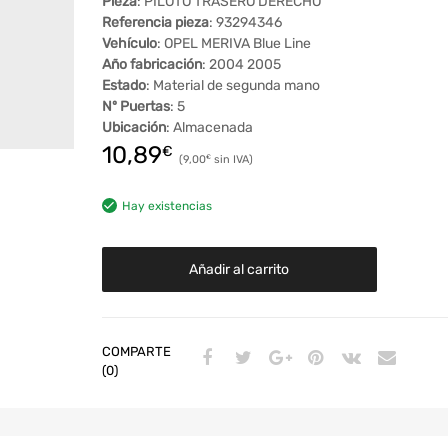
Pieza
: PILOTO TRASERO DERECHO
Referencia pieza
: 93294346
Vehículo
: OPEL MERIVA Blue Line
Año fabricación
: 2004 2005
Estado
: Material de segunda mano
Nº Puertas
: 5
Ubicación
: Almacenada
10,89
€
9,00
€
Hay existencias
Añadir al carrito
COMPARTE
(0)