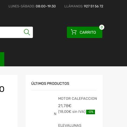
LUNES-SÁBADO:
08:00-19:30
LLÁMANOS:
927 51 56 72
0
CARRITO
ÚLTIMOS PRODUCTOS
O
MOTOR CALEFACCION
21,78
€
18,00
€
-0%
ELEVALUNAS