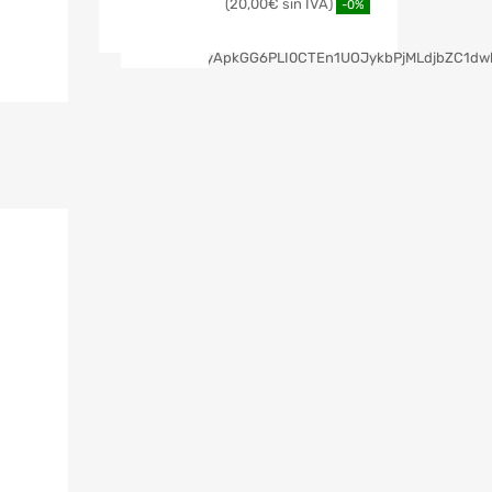
20,00
€
-0%