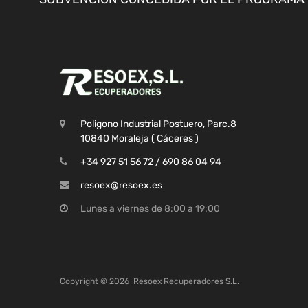
Poligono Industrial Postuero, Parc.8
10840 Moraleja ( Cáceres )
+34 927 51 56 72 / 690 86 04 94
resoex@resoex.es
Lunes a viernes de 8:00 a 19:00
Copyright ©
2026
Resoex Recuperadores S.L.