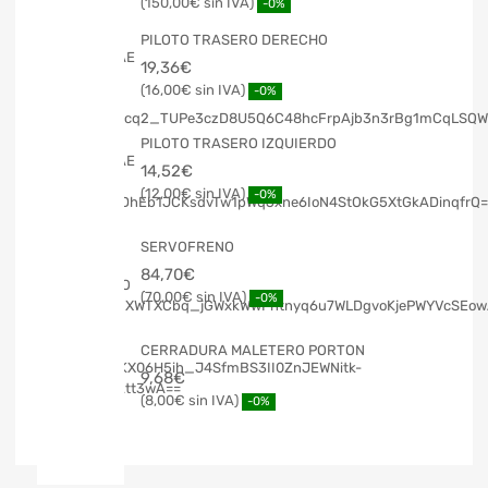
150,00
€
-0%
PILOTO TRASERO DERECHO
19,36
€
16,00
€
-0%
PILOTO TRASERO IZQUIERDO
14,52
€
12,00
€
-0%
SERVOFRENO
84,70
€
70,00
€
-0%
CERRADURA MALETERO PORTON
9,68
€
8,00
€
-0%