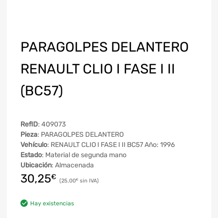
PARAGOLPES DELANTERO
RENAULT CLIO I FASE I II
(BC57)
RefID
: 409073
Pieza
: PARAGOLPES DELANTERO
Vehículo
: RENAULT CLIO I FASE I II BC57 Año: 1996
Estado
: Material de segunda mano
Ubicación
: Almacenada
30,25
€
25,00
€
Hay existencias