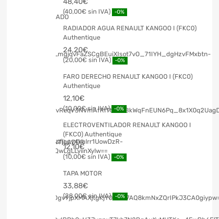
48,40
€
40,00
€
-0%
RADIADOR AGUA RENAULT KANGOO I (FKC0)
Authentique
24,20
€
20,00
€
-0%
FARO DERECHO RENAULT KANGOO I (FKC0)
Authentique
12,10
€
10,00
€
-0%
ELECTROVENTILADOR RENAULT KANGOO I
(FKC0) Authentique
12,10
€
10,00
€
-0%
TAPA MOTOR
33,88
€
28,00
€
-0%