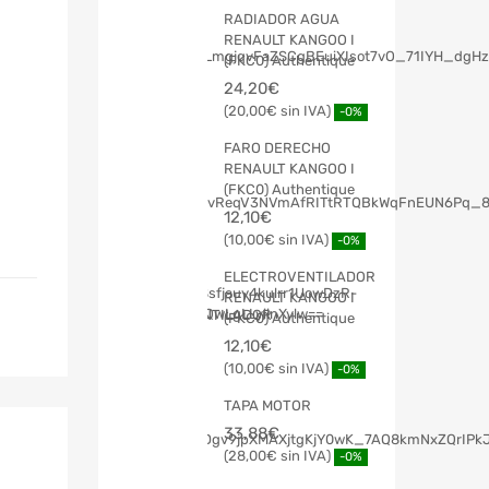
RADIADOR AGUA
RENAULT KANGOO I
(FKC0) Authentique
24,20
€
20,00
€
-0%
FARO DERECHO
RENAULT KANGOO I
(FKC0) Authentique
12,10
€
10,00
€
-0%
ELECTROVENTILADOR
RENAULT KANGOO I
(FKC0) Authentique
12,10
€
10,00
€
-0%
TAPA MOTOR
33,88
€
28,00
€
-0%