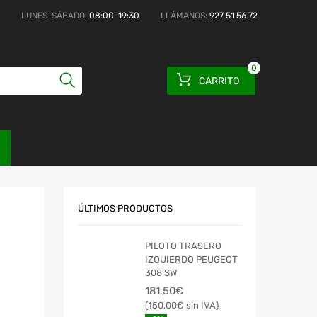
LUNES-SÁBADO:
08:00-19:30
LLÁMANOS:
927 51 56 72
0
CARRITO
ÚLTIMOS PRODUCTOS
PILOTO TRASERO
IZQUIERDO PEUGEOT
308 SW
181,50
€
150,00
€