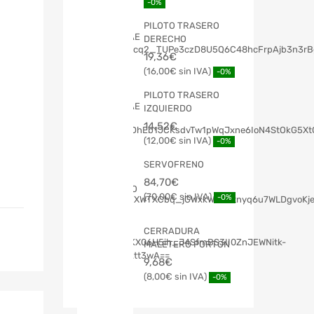
-0%
PILOTO TRASERO
DERECHO
19,36
€
16,00
€
-0%
PILOTO TRASERO
IZQUIERDO
14,52
€
12,00
€
-0%
SERVOFRENO
84,70
€
70,00
€
-0%
CERRADURA
MALETERO PORTON
9,68
€
8,00
€
-0%