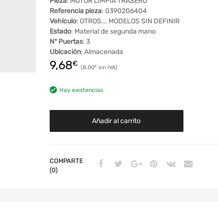
Pieza
: MOTOR LIMPIA TRASERO
Referencia pieza
: 0390206404
Vehículo
: OTROS... MODELOS SIN DEFINIR
Estado
: Material de segunda mano
Nº Puertas
: 3
Ubicación
: Almacenada
9,68
€
8,00
€
Hay existencias
Añadir al carrito
COMPARTE
(0)