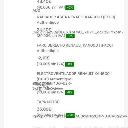
48,40
€
40,00
€
-0%
RADIADOR AGUA RENAULT KANGOO I (FKC0)
Authentique
24,20
€
20,00
€
-0%
FARO DERECHO RENAULT KANGOO I (FKC0)
Authentique
12,10
€
10,00
€
-0%
ELECTROVENTILADOR RENAULT KANGOO I
(FKC0) Authentique
12,10
€
10,00
€
-0%
TAPA MOTOR
33,88
€
28,00
€
-0%