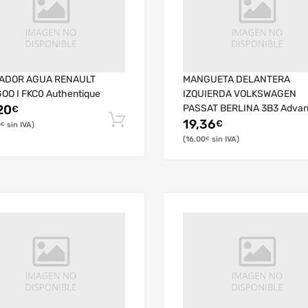
ADOR AGUA RENAULT
MANGUETA DELANTERA
OO I FKC0 Authentique
IZQUIERDA VOLKSWAGEN
20
PASSAT BERLINA 3B3 Adva
€
19,36
€
0
€
16,00
€