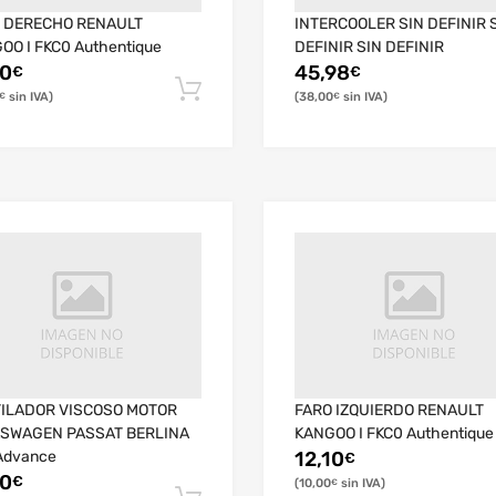
 DERECHO RENAULT
INTERCOOLER SIN DEFINIR 
OO I FKC0 Authentique
DEFINIR SIN DEFINIR
10
45,98
€
€
38,00
€
€
ILADOR VISCOSO MOTOR
FARO IZQUIERDO RENAULT
SWAGEN PASSAT BERLINA
KANGOO I FKC0 Authentique
Advance
12,10
€
10
€
10,00
€