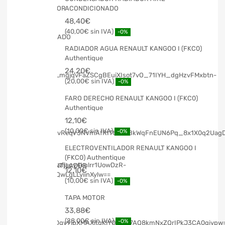
ACONDICIONADO
48,40
€
40,00
€
-0%
RADIADOR AGUA RENAULT KANGOO I (FKC0)
Authentique
24,20
€
20,00
€
-0%
FARO DERECHO RENAULT KANGOO I (FKC0)
Authentique
12,10
€
10,00
€
-0%
ELECTROVENTILADOR RENAULT KANGOO I
(FKC0) Authentique
12,10
€
10,00
€
-0%
TAPA MOTOR
33,88
€
28,00
€
-0%