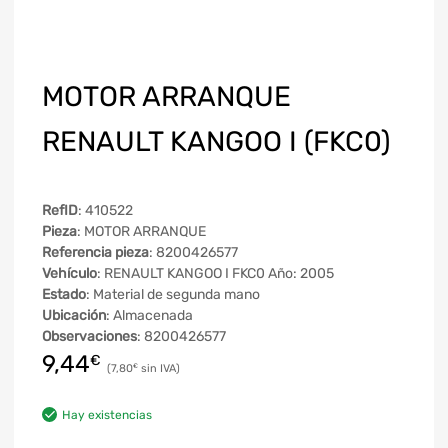
MOTOR ARRANQUE
RENAULT KANGOO I (FKC0)
RefID
: 410522
Pieza
: MOTOR ARRANQUE
Referencia pieza
: 8200426577
Vehículo
: RENAULT KANGOO I FKC0 Año: 2005
Estado
: Material de segunda mano
Ubicación
: Almacenada
Observaciones
: 8200426577
9,44
€
7,80
€
Hay existencias