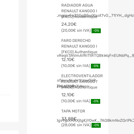
RADIADOR AGUA
RENAULT KANGOO I
(FKC0) Authentique
24,20
€
20,00
€
-0%
FARO DERECHO
RENAULT KANGOO I
(FKC0) Authentique
12,10
€
10,00
€
-0%
ELECTROVENTILADOR
RENAULT KANGOO I
(FKC0) Authentique
12,10
€
10,00
€
-0%
TAPA MOTOR
33,88
€
28,00
€
-0%