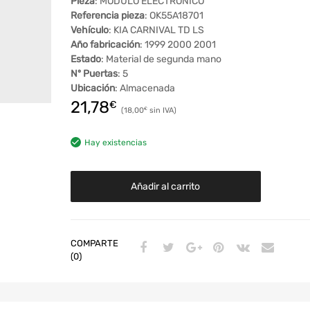
Pieza
: MODULO ELECTRONICO
Referencia pieza
: OK55A18701
Vehículo
: KIA CARNIVAL TD LS
Año fabricación
: 1999 2000 2001
Estado
: Material de segunda mano
Nº Puertas
: 5
Ubicación
: Almacenada
21,78
€
18,00
€
Hay existencias
Añadir al carrito
COMPARTE
(0)