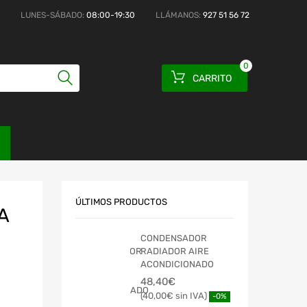
LUNES-SÁBADO:
08:00-19:30
LLÁMANOS:
927 51 56 72
0
CARRITO
ÚLTIMOS PRODUCTOS
A
CONDENSADOR
RADIADOR AIRE
ACONDICIONADO
48,40
€
40,00
€
-0%