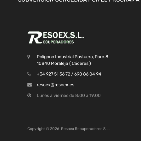
Poligono Industrial Postuero, Parc.8
10840 Moraleja ( Cáceres )
+34 927 51 56 72 / 690 86 04 94
resoex@resoex.es
Lunes a viernes de 8:00 a 19:00
Copyright ©
2026
Resoex Recuperadores S.L.