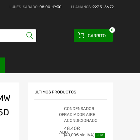
LUNES-SÁBADO:
08:00-19:30
LLÁMANOS:
927 51 56 72
0
CARRITO
ÚLTIMOS PRODUCTOS
MW
CONDENSADOR
25D
RADIADOR AIRE
ACONDICIONADO
48,40
€
40,00
€
-0%