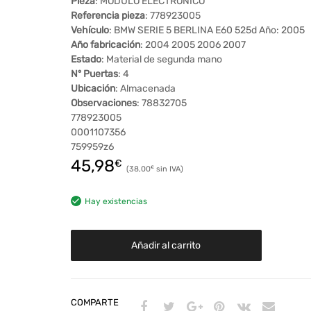
Pieza
: MODULO ELECTRONICO
Referencia pieza
: 778923005
Vehículo
: BMW SERIE 5 BERLINA E60 525d Año: 2005
Año fabricación
: 2004 2005 2006 2007
Estado
: Material de segunda mano
Nº Puertas
: 4
Ubicación
: Almacenada
Observaciones
: 78832705
778923005
0001107356
759959z6
45,98
€
38,00
€
Hay existencias
Añadir al carrito
COMPARTE