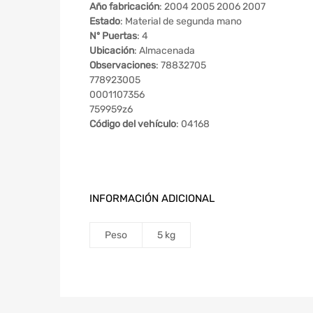
Año fabricación
: 2004 2005 2006 2007
Estado
: Material de segunda mano
Nº Puertas
: 4
Ubicación
: Almacenada
Observaciones
: 78832705
778923005
0001107356
759959z6
Código del vehículo
: 04168
INFORMACIÓN ADICIONAL
Peso
5 kg