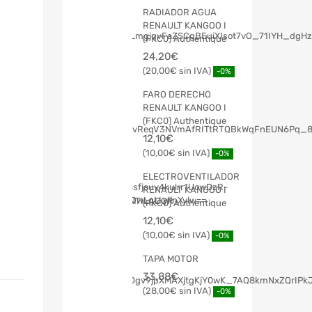
RADIADOR AGUA
RENAULT KANGOO I
(FKC0) Authentique
24,20
€
20,00
€
-0%
FARO DERECHO
RENAULT KANGOO I
(FKC0) Authentique
12,10
€
10,00
€
-0%
ELECTROVENTILADOR
RENAULT KANGOO I
(FKC0) Authentique
12,10
€
10,00
€
-0%
TAPA MOTOR
33,88
€
28,00
€
-0%