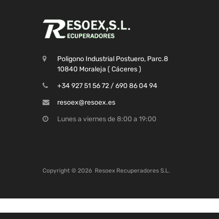
Poligono Industrial Postuero, Parc.8
10840 Moraleja ( Cáceres )
+34 927 51 56 72 / 690 86 04 94
resoex@resoex.es
Lunes a viernes de 8:00 a 19:00
Copyright ©
2026
Resoex Recuperadores S.L.