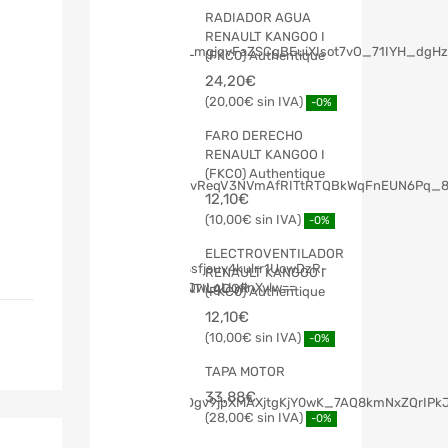
RADIADOR AGUA
RENAULT KANGOO I
(FKC0) Authentique
24,20
€
20,00
€
-0%
FARO DERECHO
RENAULT KANGOO I
(FKC0) Authentique
12,10
€
10,00
€
-0%
ELECTROVENTILADOR
RENAULT KANGOO I
(FKC0) Authentique
12,10
€
10,00
€
-0%
TAPA MOTOR
33,88
€
28,00
€
-0%