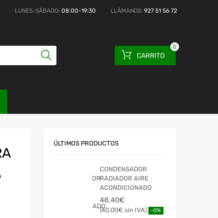
LUNES-SÁBADO:
08:00-19:30
LLÁMANOS:
927 51 56 72
0
CARRITO
ÚLTIMOS PRODUCTOS
RA
CONDENSADOR
5
RADIADOR AIRE
ACONDICIONADO
48,40
€
40,00
€
-0%