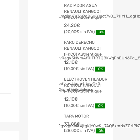
RADIADOR AGUA
RENAULT KANGOO I
(FKC0) Authentique
24,20
€
20,00
€
-0%
FARO DERECHO
RENAULT KANGOO I
(FKC0) Authentique
12,10
€
10,00
€
-0%
ELECTROVENTILADOR
RENAULT KANGOO I
(FKC0) Authentique
12,10
€
10,00
€
-0%
TAPA MOTOR
33,88
€
28,00
€
-0%