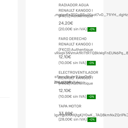
RADIADOR AGUA
RENAULT KANGOO I
(FKC0) Authentique
24,20
€
20,00
€
-0%
FARO DERECHO
RENAULT KANGOO I
(FKC0) Authentique
12,10
€
10,00
€
-0%
ELECTROVENTILADOR
RENAULT KANGOO I
(FKC0) Authentique
12,10
€
10,00
€
-0%
TAPA MOTOR
33,88
€
28,00
€
-0%