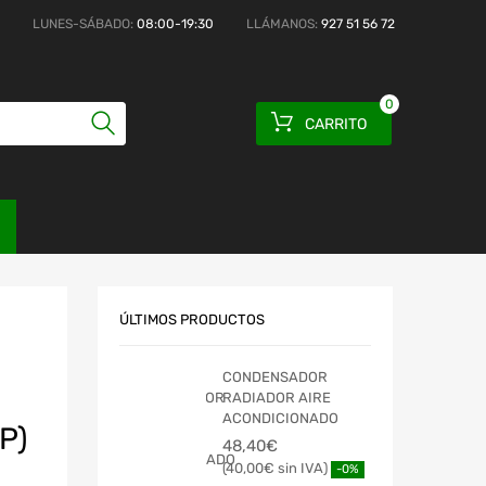
LUNES-SÁBADO:
08:00-19:30
LLÁMANOS:
927 51 56 72
0
CARRITO
ÚLTIMOS PRODUCTOS
CONDENSADOR
RADIADOR AIRE
ACONDICIONADO
P)
48,40
€
40,00
€
-0%