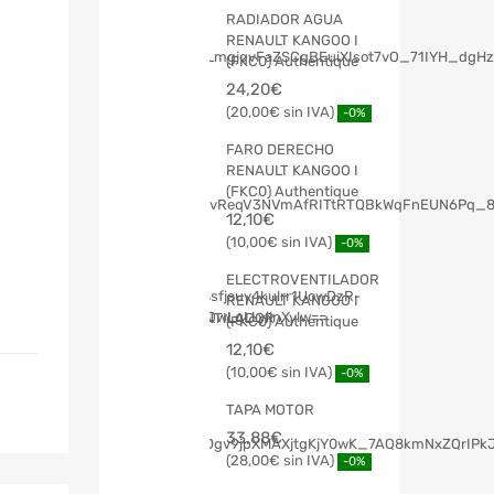
RADIADOR AGUA
RENAULT KANGOO I
(FKC0) Authentique
24,20
€
20,00
€
-0%
FARO DERECHO
RENAULT KANGOO I
(FKC0) Authentique
12,10
€
10,00
€
-0%
ELECTROVENTILADOR
RENAULT KANGOO I
(FKC0) Authentique
12,10
€
10,00
€
-0%
TAPA MOTOR
33,88
€
28,00
€
-0%