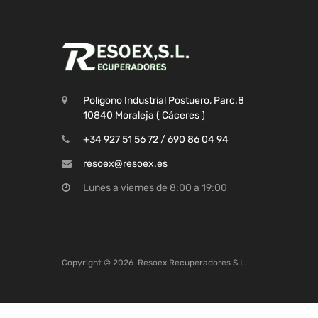
Poligono Industrial Postuero, Parc.8
10840 Moraleja ( Cáceres )
+34 927 51 56 72 / 690 86 04 94
resoex@resoex.es
Lunes a viernes de 8:00 a 19:00
Copyright ©
2026
Resoex Recuperadores S.L.