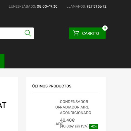
LUNES-SÁBADO:
08:00-19:30
LLÁMANOS:
927 51 56 72
0
CARRITO
ÚLTIMOS PRODUCTOS
CONDENSADOR
AT
RADIADOR AIRE
ACONDICIONADO
48,40
€
40,00
€
-0%