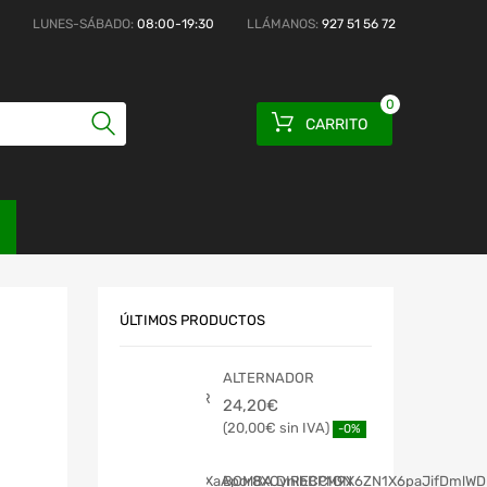
LUNES-SÁBADO:
08:00-19:30
LLÁMANOS:
927 51 56 72
0
CARRITO
ÚLTIMOS PRODUCTOS
ALTERNADOR
24,20
€
20,00
€
-0%
BOMBA DIRECCION