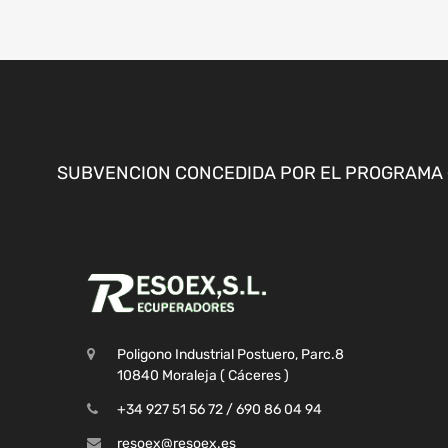
SUBVENCION CONCEDIDA POR EL PROGRAMA «
Poligono Industrial Postuero, Parc.8
10840 Moraleja ( Cáceres )
+34 927 51 56 72 / 690 86 04 94
resoex@resoex.es