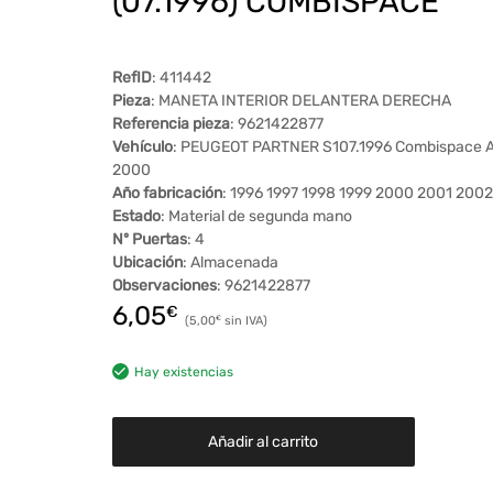
(07.1996) COMBISPACE
RefID
: 411442
Pieza
: MANETA INTERIOR DELANTERA DERECHA
Referencia pieza
: 9621422877
Vehículo
: PEUGEOT PARTNER S107.1996 Combispace 
2000
Año fabricación
: 1996 1997 1998 1999 2000 2001 2002
Estado
: Material de segunda mano
Nº Puertas
: 4
Ubicación
: Almacenada
Observaciones
: 9621422877
6,05
€
5,00
€
Hay existencias
Añadir al carrito