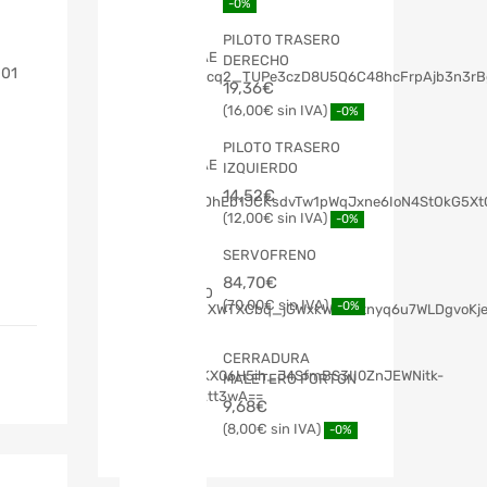
-0%
PILOTO TRASERO
DERECHO
001
19,36
€
16,00
€
-0%
PILOTO TRASERO
IZQUIERDO
14,52
€
12,00
€
-0%
SERVOFRENO
84,70
€
70,00
€
-0%
CERRADURA
MALETERO PORTON
9,68
€
8,00
€
-0%