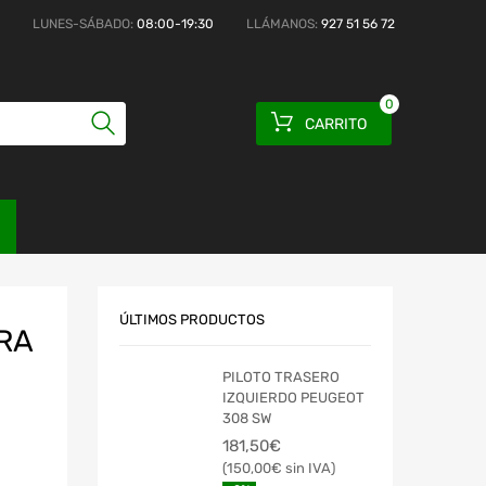
LUNES-SÁBADO:
08:00-19:30
LLÁMANOS:
927 51 56 72
0
CARRITO
ÚLTIMOS PRODUCTOS
RA
PILOTO TRASERO
IZQUIERDO PEUGEOT
308 SW
181,50
€
150,00
€