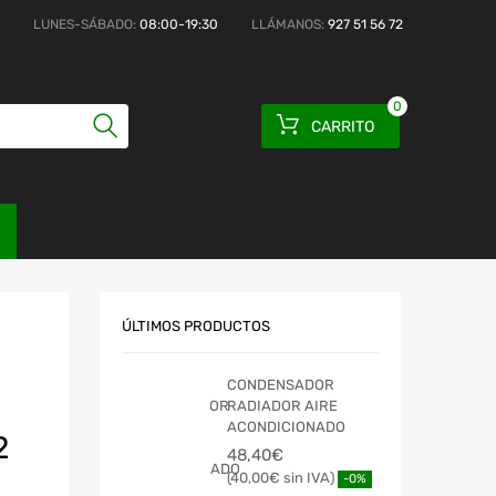
LUNES-SÁBADO:
08:00-19:30
LLÁMANOS:
927 51 56 72
0
CARRITO
ÚLTIMOS PRODUCTOS
CONDENSADOR
RADIADOR AIRE
ACONDICIONADO
2
48,40
€
40,00
€
-0%