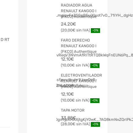
RADIADOR AGUA
RENAULT KANGOO I
(FKC0) Authentique
24,20
€
20,00
€
-0%
 D RT
FARO DERECHO
RENAULT KANGOO I
(FKC0) Authentique
12,10
€
10,00
€
-0%
ELECTROVENTILADOR
RENAULT KANGOO I
(FKC0) Authentique
12,10
€
10,00
€
-0%
TAPA MOTOR
33,88
€
28,00
€
-0%