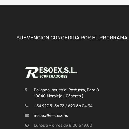
SUBVENCION CONCEDIDA POR EL PROGRAMA «
Poligono Industrial Postuero, Parc.8
10840 Moraleja ( Cáceres )
+34 927 51 56 72 / 690 86 04 94
resoex@resoex.es
Lunes a viernes de 8:00 a 19:00