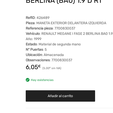
BERLINA (BA0) 1.9 D RT
RefID
: 426489
Pieza
: MANETA EXTERIOR DELANTERA IZQUIERDA
Referencia pieza
: 7700830037
Vehículo
: RENAULT MEGANE I FASE 2 BERLINA BA0 1.9
Año: 1999
Estado
: Material de segunda mano
Nº Puertas
: 5
Ubicación
: Almacenada
Observaciones
: 7700830037
6,05
€
5,00
€
Hay existencias
Añadir al carrito