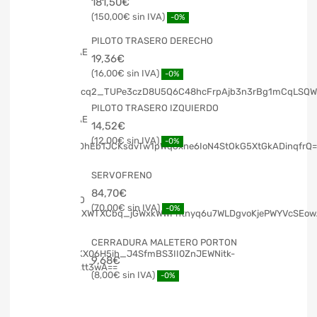
181,50
€
150,00
€
-0%
PILOTO TRASERO DERECHO
19,36
€
16,00
€
-0%
PILOTO TRASERO IZQUIERDO
14,52
€
12,00
€
-0%
SERVOFRENO
84,70
€
70,00
€
-0%
CERRADURA MALETERO PORTON
9,68
€
8,00
€
-0%