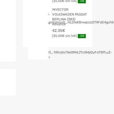
35,00
€
-0%
INYECTOR
VOLKSWAGEN PASSAT
BERLINA (3B3)
Advance
42,35
€
35,00
€
-0%