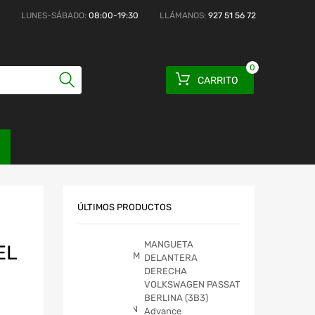
LUNES-SÁBADO:
08:00-19:30
LLÁMANOS:
927 51 56 72
0
CARRITO
ÚLTIMOS PRODUCTOS
MANGUETA
EL
DELANTERA
DERECHA
VOLKSWAGEN PASSAT
BERLINA (3B3)
Advance