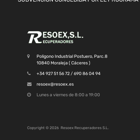
Poligono Industrial Postuero, Parc.8
10840 Moraleja ( Cáceres )
+34 927 51 56 72 / 690 86 04 94
resoex@resoex.es
Lunes a viernes de 8:00 a 19:00
Copyright ©
2026
Resoex Recuperadores S.L.