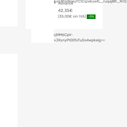
Advance
42,35
€
35,00
€
-0%