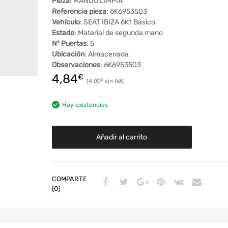
Pieza
: MANDO LIMPIA
Referencia pieza
: 6K6953503
Vehículo
: SEAT IBIZA 6K1 Básico
Estado
: Material de segunda mano
Nº Puertas
: 5
Ubicación
: Almacenada
Observaciones
: 6K6953503
4,84
€
4,00
€
Hay existencias
Añadir al carrito
COMPARTE
(0)