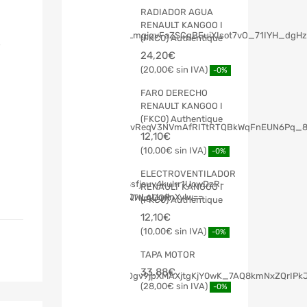
RADIADOR AGUA
RENAULT KANGOO I
(FKC0) Authentique
24,20
€
20,00
€
-0%
FARO DERECHO
RENAULT KANGOO I
(FKC0) Authentique
12,10
€
10,00
€
-0%
ELECTROVENTILADOR
RENAULT KANGOO I
(FKC0) Authentique
12,10
€
10,00
€
-0%
TAPA MOTOR
33,88
€
28,00
€
-0%