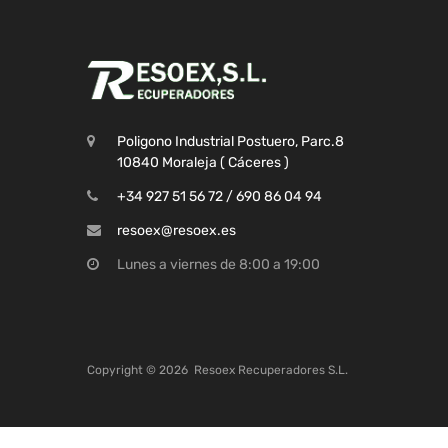
Poligono Industrial Postuero, Parc.8
10840 Moraleja ( Cáceres )
+34 927 51 56 72 / 690 86 04 94
resoex@resoex.es
Lunes a viernes de 8:00 a 19:00
Copyright ©
2026
Resoex Recuperadores S.L.