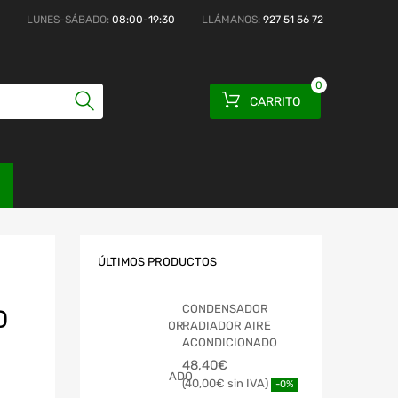
LUNES-SÁBADO:
08:00-19:30
LLÁMANOS:
927 51 56 72
0
CARRITO
ÚLTIMOS PRODUCTOS
CONDENSADOR
D
RADIADOR AIRE
ACONDICIONADO
48,40
€
40,00
€
-0%