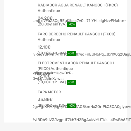
RADIADOR AGUA RENAULT KANGOO I (FKC0)
Authentique
24,20
€
20,00
€
-0%
FARO DERECHO RENAULT KANGOO I (FKC0)
Authentique
12,10
€
10,00
€
-0%
ELECTROVENTILADOR RENAULT KANGOO I
(FKC0) Authentique
12,10
€
10,00
€
-0%
TAPA MOTOR
33,88
€
28,00
€
-0%