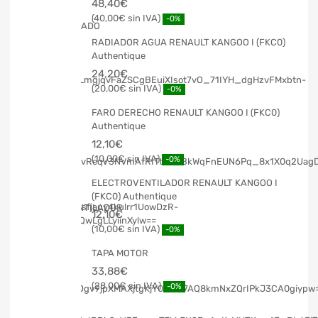
48,40
€
40,00
€
-0%
RADIADOR AGUA RENAULT KANGOO I (FKC0)
Authentique
24,20
€
20,00
€
-0%
FARO DERECHO RENAULT KANGOO I (FKC0)
Authentique
12,10
€
10,00
€
-0%
ELECTROVENTILADOR RENAULT KANGOO I
(FKC0) Authentique
12,10
€
10,00
€
-0%
TAPA MOTOR
33,88
€
28,00
€
-0%