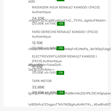
RADIADOR AGUA RENAULT KANGOO I (FKC0)
Authentique
24,20
€
20,00
€
-0%
FARO DERECHO RENAULT KANGOO I (FKC0)
Authentique
12,10
€
10,00
€
-0%
ELECTROVENTILADOR RENAULT KANGOO I
(FKC0) Authentique
12,10
€
10,00
€
-0%
TAPA MOTOR
33,88
€
28,00
€
-0%