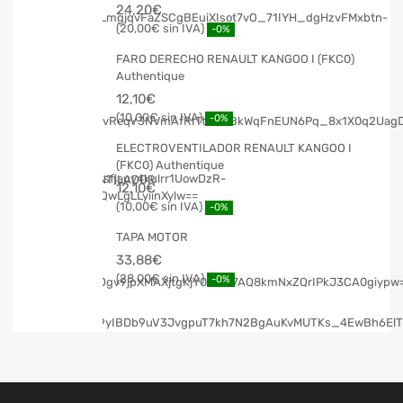
24,20
€
20,00
€
-0%
FARO DERECHO RENAULT KANGOO I (FKC0)
Authentique
12,10
€
10,00
€
-0%
ELECTROVENTILADOR RENAULT KANGOO I
(FKC0) Authentique
12,10
€
10,00
€
-0%
TAPA MOTOR
33,88
€
28,00
€
-0%