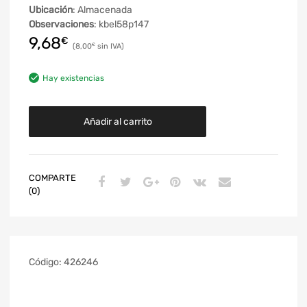
Ubicación
: Almacenada
Observaciones
: kbel58p147
9,68
€
8,00
€
Hay existencias
Añadir al carrito
COMPARTE
(0)
Código:
426246