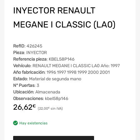
INYECTOR RENAULT
MEGANE I CLASSIC (LA0)
RefID
: 426245
Pieza
: INYECTOR
Referencia pieza
: KBEL58P146
Vehículo
: RENAULT MEGANE I CLASSIC LA0 Año: 1997
Año fabricación
: 1996 1997 1998 1999 2000 2001
Estado
: Material de segunda mano
Nº Puertas
: 3
Ubicación
: Almacenada
Observaciones
: kbel58p146
26,62
€
22,00
€
Hay existencias