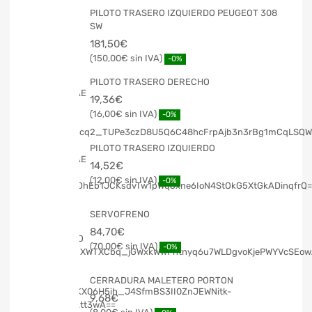
PILOTO TRASERO IZQUIERDO PEUGEOT 308
SW
181,50
€
150,00
€
-0%
PILOTO TRASERO DERECHO
19,36
€
16,00
€
-0%
PILOTO TRASERO IZQUIERDO
14,52
€
12,00
€
-0%
SERVOFRENO
84,70
€
70,00
€
-0%
CERRADURA MALETERO PORTON
9,68
€