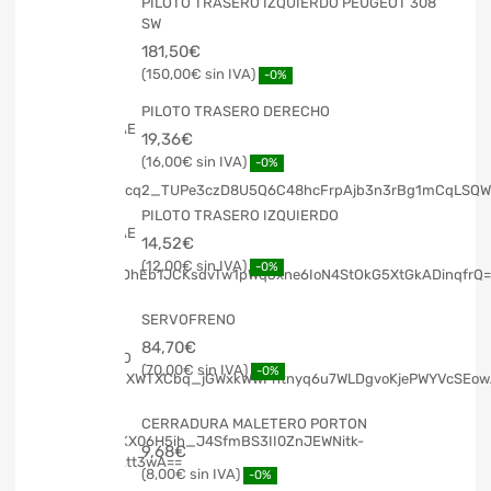
PILOTO TRASERO IZQUIERDO PEUGEOT 308
SW
181,50
€
150,00
€
-0%
PILOTO TRASERO DERECHO
19,36
€
16,00
€
-0%
PILOTO TRASERO IZQUIERDO
14,52
€
12,00
€
-0%
SERVOFRENO
84,70
€
70,00
€
-0%
CERRADURA MALETERO PORTON
9,68
€
8,00
€
-0%