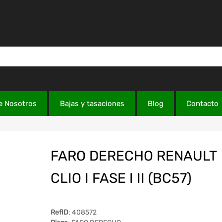
e Nosotros
Bajas y tasaciones
Blog
Contacto
FARO DERECHO RENAULT
CLIO I FASE I II (BC57)
RefID
: 408572