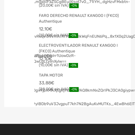
20,00
€
-0%
FARO DERECHO RENAULT KANGOO I (FKC0)
Authentique
12,10
€
10,00
€
-0%
ELECTROVENTILADOR RENAULT KANGOO I
(FKC0) Authentique
12,10
€
10,00
€
-0%
TAPA MOTOR
33,88
€
28,00
€
-0%