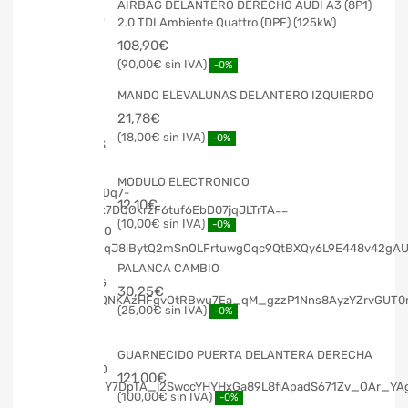
AIRBAG DELANTERO DERECHO AUDI A3 (8P1)
2.0 TDI Ambiente Quattro (DPF) (125kW)
108,90
€
90,00
€
-0%
MANDO ELEVALUNAS DELANTERO IZQUIERDO
21,78
€
18,00
€
-0%
MODULO ELECTRONICO
12,10
€
10,00
€
-0%
PALANCA CAMBIO
30,25
€
25,00
€
-0%
GUARNECIDO PUERTA DELANTERA DERECHA
121,00
€
100,00
€
-0%