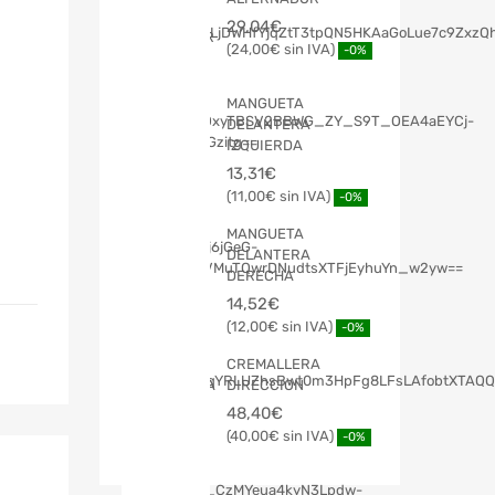
29,04
€
24,00
€
-0%
MANGUETA
DELANTERA
IZQUIERDA
13,31
€
11,00
€
-0%
MANGUETA
DELANTERA
DERECHA
14,52
€
12,00
€
-0%
CREMALLERA
DIRECCION
48,40
€
40,00
€
-0%