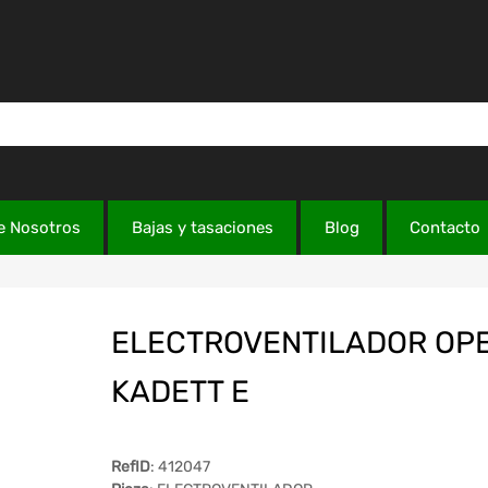
e Nosotros
Bajas y tasaciones
Blog
Contacto
ELECTROVENTILADOR OP
KADETT E
RefID
: 412047