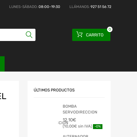
LUNES-SÁBADO:
08:00-19:30
LLÁMANOS:
927 51 56 72
0
CARRITO
ÚLTIMOS PRODUCTOS
EL
BOMBA
SERVODIRECCION
12,10
€
10,00
€
-0%
ALTERNADOR