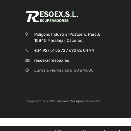
Poligono Industrial Postuero, Parc.8
10840 Moraleja ( Cáceres )
+34 927 51 56 72 / 690 86 04 94
resoex@resoex.es
Lunes a viernes de 8:00 a 19:00
Copyright ©
2026
Resoex Recuperadores S.L.