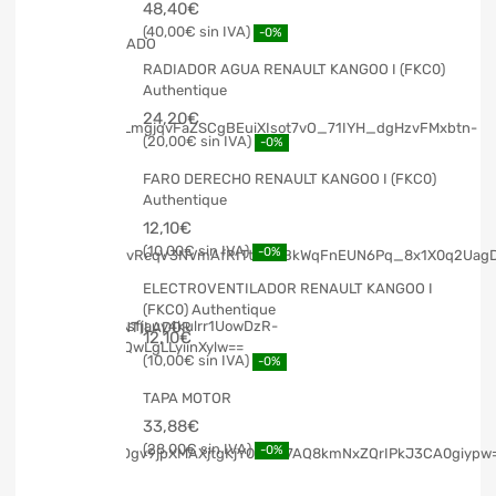
48,40
€
40,00
€
-0%
RADIADOR AGUA RENAULT KANGOO I (FKC0)
Authentique
24,20
€
20,00
€
-0%
FARO DERECHO RENAULT KANGOO I (FKC0)
Authentique
12,10
€
10,00
€
-0%
ELECTROVENTILADOR RENAULT KANGOO I
(FKC0) Authentique
12,10
€
10,00
€
-0%
TAPA MOTOR
33,88
€
28,00
€
-0%