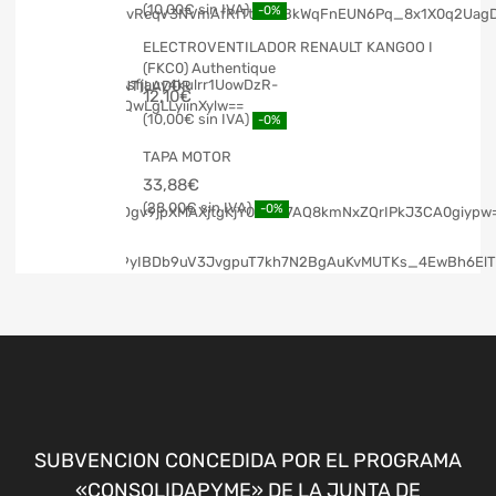
10,00
€
-0%
ELECTROVENTILADOR RENAULT KANGOO I
(FKC0) Authentique
12,10
€
10,00
€
-0%
TAPA MOTOR
33,88
€
28,00
€
-0%
SUBVENCION CONCEDIDA POR EL PROGRAMA
«CONSOLIDAPYME» DE LA JUNTA DE