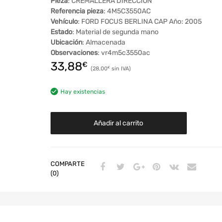
Pieza
: CREMALLERA DIRECCION
Referencia pieza
: 4M5C3550AC
Vehículo
: FORD FOCUS BERLINA CAP Año: 2005
Estado
: Material de segunda mano
Ubicación
: Almacenada
Observaciones
: vr4m5c3550ac
33,88
€
28,00
€
Hay existencias
Añadir al carrito
COMPARTE
(0)