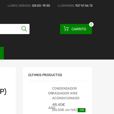
LUNES-SÁBADO:
08:00-19:30
LLÁMANOS:
927 51 56 72
0
CARRITO
ÚLTIMOS PRODUCTOS
CONDENSADOR
P)
RADIADOR AIRE
ACONDICIONADO
48,40
€
40,00
€
-0%