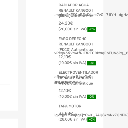
RADIADOR AGUA
RENAULT KANGOO I
(FKC0) Authentique
24,20
€
20,00
€
-0%
FARO DERECHO
RENAULT KANGOO I
(FKC0) Authentique
12,10
€
10,00
€
-0%
ELECTROVENTILADOR
RENAULT KANGOO I
(FKC0) Authentique
12,10
€
10,00
€
-0%
TAPA MOTOR
33,88
€
28,00
€
-0%