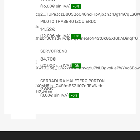
16,00
€
-0%
PILOTO TRASERO IZQUIERDO
14,52
€
12,00
€
-0%
SERVOFRENO
84,70
€
70,00
€
-0%
CERRADURA MALETERO PORTON
9,68
€
8,00
€
-0%